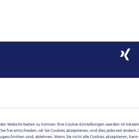
W
i
r
d
a
u
f
e
i
n
e
r
n
e
u
e
er Website bieten zu können. Ihre Cookie-Einstellungen werden im lokalen
n
ie frei entscheiden, ob Sie Cookies akzeptieren, und dies jederzeit änder
R
zugeschnitten sind, ablehnen. Wenn Sie nicht alle Cookies akzeptieren, kann
e