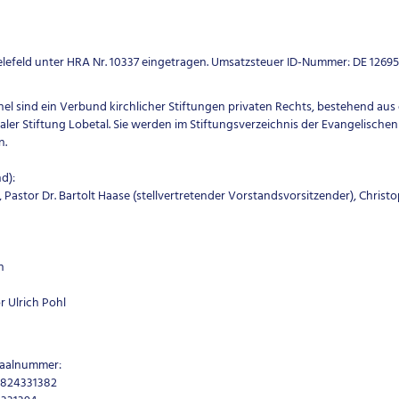
ielefeld unter HRA Nr. 10337 eingetragen. Umsatzsteuer ID-Nummer: DE 12695
l sind ein Verbund kirchlicher Stiftungen privaten Rechts, bestehend aus 
aler Stiftung Lobetal. Sie werden im Stiftungsverzeichnis der Evangelisch
n.
d):
 Pastor Dr. Bartolt Haase (stellvertretender Vorstandsvorsitzender), Christo
n
or Ulrich Pohl
ummer:
 824331382