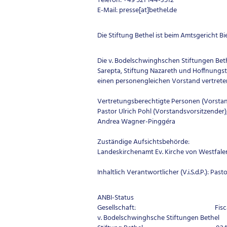
Telefon: +49 521 144-3512
E-Mail: presse[at]bethel.de
Die Stiftung Bethel ist beim Amtsgericht B
Die v. Bodelschwinghschen Stiftungen Bethe
Sarepta, Stiftung Nazareth und Hoffnungst
einen personengleichen Vorstand vertrete
Vertretungsberechtigte Personen (Vorstan
Pastor Ulrich Pohl (Vorstandsvorsitzender),
Andrea Wagner-Pinggéra
Zuständige Aufsichtsbehörde:
Landeskirchenamt Ev. Kirche von Westfale
Inhaltlich Verantwortlicher (V.i.S.d.P.): Past
ANBI-Status
Gesellschaft: Fiscaaln
v. Bodelschwinghsche Stiftungen Bethel