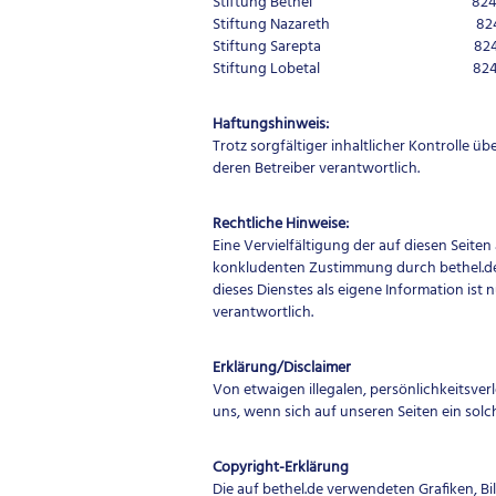
Stiftung Bethel 82433
Stiftung Nazareth 8243
Stiftung Sarepta 82433
Stiftung Lobetal 82433
Haftungshinweis:
Trotz sorgfältiger inhaltlicher Kontrolle üb
deren Betreiber verantwortlich.
Rechtliche Hinweise:
Eine Vervielfältigung der auf diesen Seite
konkludenten Zustimmung durch bethel.de. 
dieses Dienstes als eigene Information ist 
verantwortlich.
Erklärung/Disclaimer
Von etwaigen illegalen, persönlichkeitsverl
uns, wenn sich auf unseren Seiten ein solch
Copyright-Erklärung
Die auf bethel.de verwendeten Grafiken, B