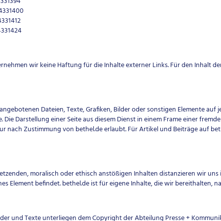
1394
31400
1412
1424
ernehmen wir keine Haftung für die Inhalte externer Links. Für den Inhalt der
n angebotenen Dateien, Texte, Grafiken, Bilder oder sonstigen Elemente auf
Die Darstellung einer Seite aus diesem Dienst in einem Frame einer fremden
nur nach Zustimmung von bethel.de erlaubt. Für Artikel und Beiträge auf bet
etzenden, moralisch oder ethisch anstößigen Inhalten distanzieren wir uns in 
es Element befindet. bethel.de ist für eigene Inhalte, die wir bereithalten,
ilder und Texte unterliegen dem Copyright der Abteilung Presse + Kommun