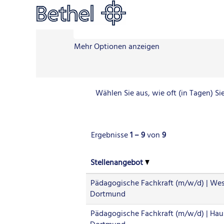
OWLR_Stellensuchergebnis_BR_Dortm
Nach Stichwort suchen (z.B. pflege*)
Mehr Optionen anzeigen
Wählen Sie aus, wie oft (in Tagen) S
Ergebnisse
1 – 9
von
9
Stellenangebot
Pädagogische Fachkraft (m/w/d) | West
Dortmund
Pädagogische Fachkraft (m/w/d) | Haus