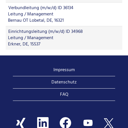
Verbundleitung (m/w/d) ID 36134
Leitung / Management
Bernau OT Lobetal, DE, 16321
Einrichtungsleitung (m/w/d) ID 34968
Leitung / Management
Erkner, DE, 15537
Impressum
Datenschutz
FAQ
W
W
W
W
W
i
i
i
i
i
r
r
r
r