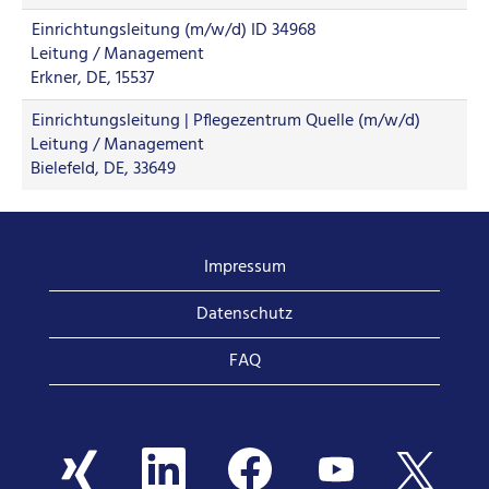
Einrichtungsleitung (m/w/d) ID 34968
Leitung / Management
Erkner, DE, 15537
Einrichtungsleitung | Pflegezentrum Quelle (m/w/d)
Leitung / Management
Bielefeld, DE, 33649
Impressum
Datenschutz
FAQ
W
W
W
W
W
i
i
i
i
i
r
r
r
r