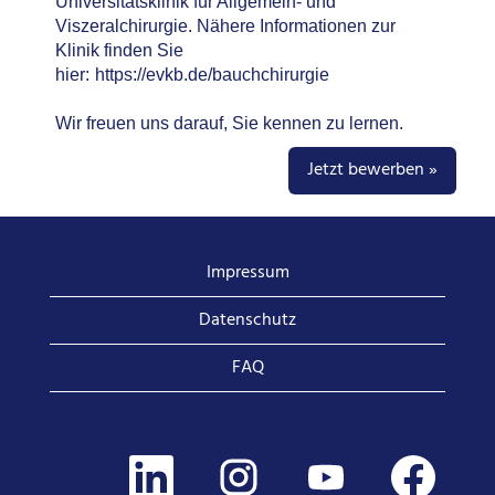
Universitätsklinik für Allgemein- und
Viszeralchirurgie. Nähere Informationen zur
Klinik finden Sie
hier:
https://evkb.de/bauchchirurgie
Wir freuen uns darauf, Sie kennen zu lernen.
Jetzt bewerben »
Impressum
Datenschutz
FAQ
W
W
W
W
i
i
i
i
r
r
r
r